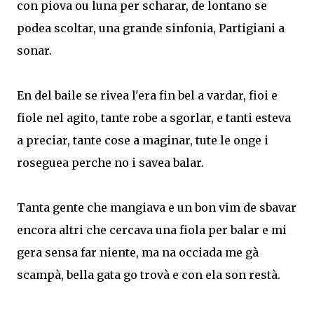
con piova ou luna per scharar, de lontano se
podea scoltar, una grande sinfonia, Partigiani a
sonar.
En del baile se rivea l'era fin bel a vardar, fioi e
fiole nel agito, tante robe a sgorlar, e tanti esteva
a preciar, tante cose a maginar, tute le onge i
roseguea perche no i savea balar.
Tanta gente che mangiava e un bon vim de sbavar
encora altri che cercava una fiola per balar e mi
gera sensa far niente, ma na occiada me gà
scampà, bella gata go trovà e con ela son restà.