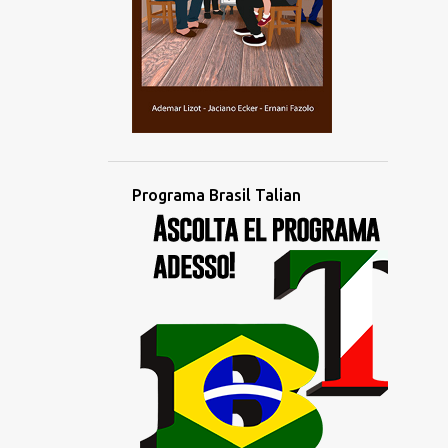
novembro
2
outubro
4
setembro
4
agosto
3
julho
2
junho
Programa Brasil Talian
1
maio
1
abril
4
março
1
fevereiro
2
janeiro
1
dezembro
3
novembro