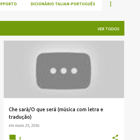
UPPORTO
DICIONÁRIO TALIAN-PORTUGUÊS
VER TODOS
MÚSICA
MUSICA EM ITALIANO
Che sarà/O que será (música com letra e
tradução)
em
maio 25, 2016
0