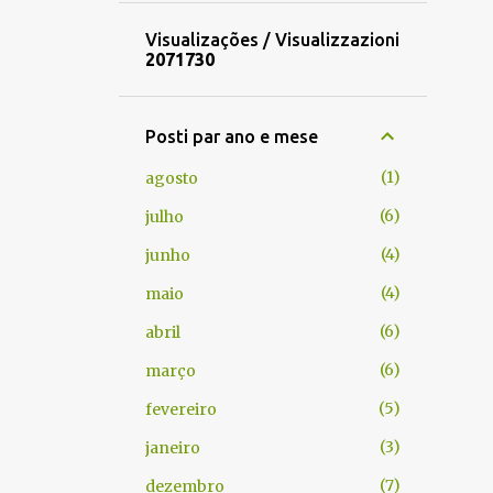
Visualizações / Visualizzazioni
2
0
7
1
7
3
0
Posti par ano e mese
1
agosto
6
julho
4
junho
4
maio
6
abril
6
março
5
fevereiro
3
janeiro
7
dezembro