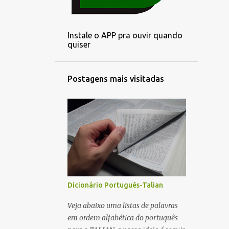
3
outubro
2
setembro
Instale o APP pra ouvir quando
3
agosto
quiser
3
julho
3
junho
Postagens mais visitadas
3
maio
1
abril
3
março
3
fevereiro
2
janeiro
6
dezembro
Dicionário Português-Talian
4
novembro
Veja abaixo uma listas de palavras
em ordem alfabética do português
5
outubro