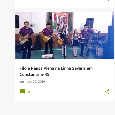
GRUPPO ITALIANI IN BRASILE(A BANDA)
+
RICORDI DELLA ITÁLIA
Filò e Pansa Piena na Linha Savaris em
Constantina-RS
em
maio 22, 2016
0