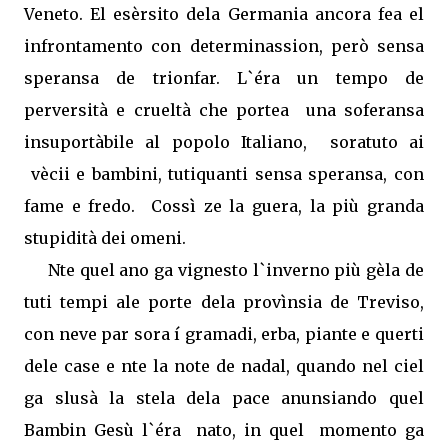
Veneto. El esèrsito dela Germania ancora fea el
infrontamento con determinassion, però sensa
speransa de trionfar. L`éra un tempo de
perversità e crueltà che portea
una soferansa
insuportàbile al popolo Italiano,
soratuto ai
vècii e bambini, tutiquanti sensa speransa, con
fame e fredo.
Cossì ze la guera, la più granda
stupidità dei omeni.
Nte quel ano ga vignesto l`inverno più gèla de
tuti tempi ale porte dela provìnsia de Treviso,
con neve par sora í gramadi, erba, piante e querti
dele case e nte la note de nadal, quando nel ciel
ga slusà la stela dela pace anunsiando quel
Bambin Gesù l`éra
nato, in quel
momento ga