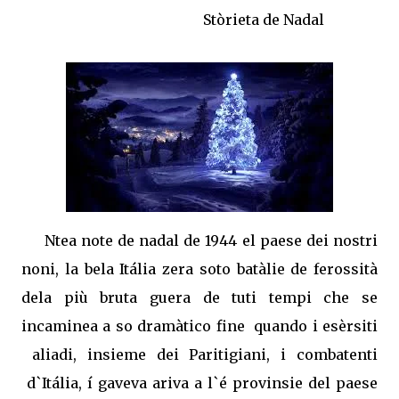
Stòrieta de Nadal
Ntea note de nadal de 1944 el paese dei nostri
noni, la bela Itália zera soto batàlie de ferossità
dela più bruta guera de tuti tempi che se
incaminea a so dramàtico fine
quando i esèrsiti
aliadi, insieme dei Paritigiani, i combatenti
d`Itália, í gaveva ariva a l`é provinsie del paese