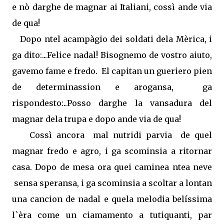
e nò darghe de magnar ai Italiani, cossì ande via
de qua!
Dopo ntel acampàgio dei soldati dela Mèrica, i
ga dito:...Felice nadal! Bisognemo de vostro aiuto,
gavemo fame e fredo.
El capitan un gueriero pien
de determinassion e arogansa,
ga
rispondesto:..Posso darghe la vansadura del
magnar dela trupa e dopo ande via de qua!
Cossì ancora
mal nutridi parvia
de quel
magnar fredo e agro, i ga scominsia a ritornar
casa. Dopo de mesa ora quei caminea ntea neve
sensa speransa, i ga scominsia a scoltar a lontan
una cancion de nadal e quela melodia belíssima
l`èra come un ciamamento a tutiquanti, par