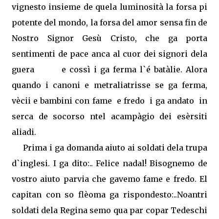
vignesto insieme de quela luminosità la forsa pi
potente del mondo, la forsa del amor sensa fin de
Nostro Signor Gesù Cristo, che ga porta
sentimenti de pace anca al cuor dei signori dela
guera
e cossì i ga ferma l`é batàlie. Alora
quando i canoni e metraliatrisse se ga ferma,
vècii e bambini con fame
e fredo
i ga andato
in
serca de socorso ntel acampàgio dei esèrsiti
aliadi.
Prima i ga domanda aiuto ai soldati dela trupa
d`inglesi. I ga dito:.. Felice nadal! Bisognemo de
vostro aiuto parvia che gavemo fame e fredo. El
capitan con so flèoma ga rispondesto:..Noantri
soldati dela Regina semo qua par copar Tedeschi