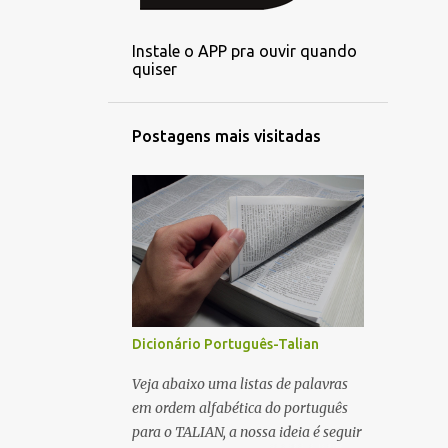
2
setembro
Instale o APP pra ouvir quando
3
agosto
quiser
3
julho
3
junho
Postagens mais visitadas
3
maio
1
abril
3
março
3
fevereiro
2
janeiro
6
dezembro
Dicionário Português-Talian
4
novembro
Veja abaixo uma listas de palavras
em ordem alfabética do português
5
outubro
para o TALIAN, a nossa ideia é seguir
4
setembro