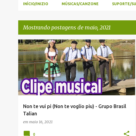
INÍCIO/INIZIO
MÚSICAS/CANZONE
SUPORTE/S
Mostrando postagens de maio, 2021
P
GRUPO MUSICAL BRASIL TALIAN
MÚSICA
+
o
MUSICAS EM TALIAN
s
t
a
g
e
Non te vui pi (Non te voglio piu) - Grupo Brasil
n
Talian
s
em
maio 16, 2021
0