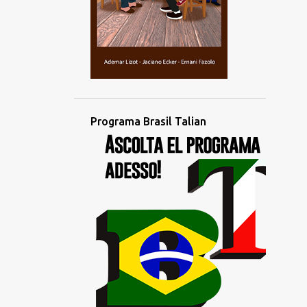
2
outubro
4
setembro
4
agosto
3
julho
2
junho
Programa Brasil Talian
1
maio
1
abril
4
março
1
fevereiro
2
janeiro
1
dezembro
3
novembro
3
outubro