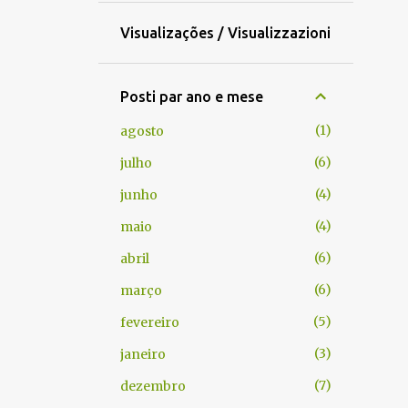
Visualizações / Visualizzazioni
Posti par ano e mese
1
agosto
6
julho
4
junho
4
maio
6
abril
6
março
5
fevereiro
3
janeiro
7
dezembro