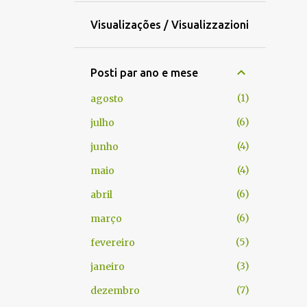
Visualizações / Visualizzazioni
Posti par ano e mese
1
agosto
6
julho
4
junho
4
maio
6
abril
6
março
5
fevereiro
3
janeiro
7
dezembro