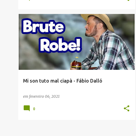
ENVIADAS POR LEITORES
FÁBIO DALLÓ
+
2
Mi son tuto mal ciapà - Fábio Dalló
em
fevereiro 06, 2021
0