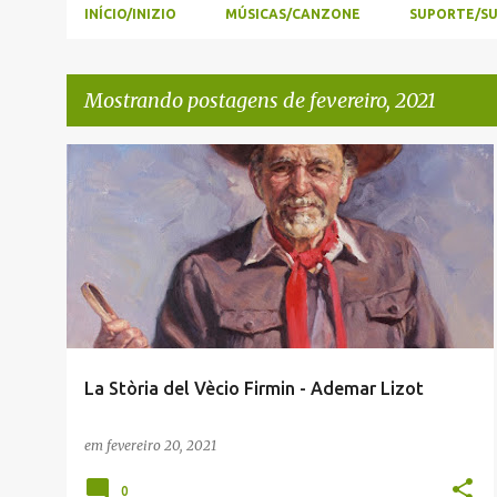
INÍCIO/INIZIO
MÚSICAS/CANZONE
SUPORTE/S
Mostrando postagens de fevereiro, 2021
P
ADEMAR LIZOT
ENVIADAS POR LEITORES
TALIAN
o
s
t
a
g
e
La Stòria del Vècio Firmin - Ademar Lizot
n
s
em
fevereiro 20, 2021
0