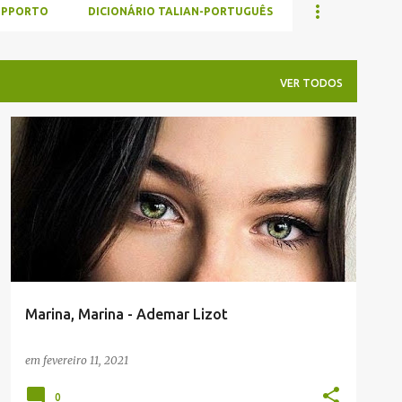
UPPORTO
DICIONÁRIO TALIAN-PORTUGUÊS
VER TODOS
ADEMAR LIZOT
ENVIADAS POR LEITORES
TALIAN
Marina, Marina - Ademar Lizot
em
fevereiro 11, 2021
0