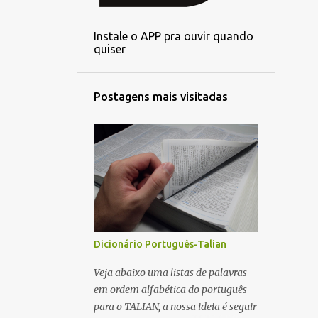
2
setembro
Instale o APP pra ouvir quando
3
agosto
quiser
3
julho
3
junho
Postagens mais visitadas
3
maio
1
abril
3
março
3
fevereiro
2
janeiro
6
dezembro
Dicionário Português-Talian
4
novembro
Veja abaixo uma listas de palavras
em ordem alfabética do português
5
outubro
para o TALIAN, a nossa ideia é seguir
4
setembro