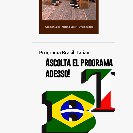
2
outubro
4
setembro
4
agosto
3
julho
2
junho
Programa Brasil Talian
1
maio
1
abril
4
março
1
fevereiro
2
janeiro
1
dezembro
3
novembro
3
outubro