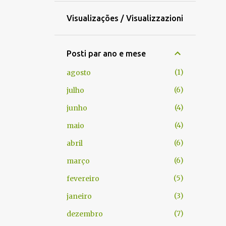
Visualizações / Visualizzazioni
Posti par ano e mese
1
agosto
6
julho
4
junho
4
maio
6
abril
6
março
5
fevereiro
3
janeiro
7
dezembro