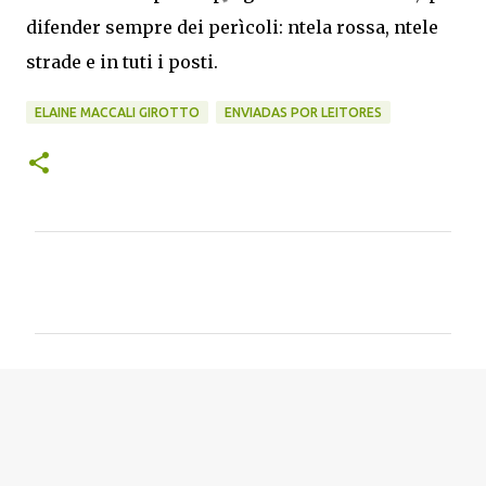
difender sempre dei perìcoli: ntela rossa, ntele
strade e in tuti i posti.
ELAINE MACCALI GIROTTO
ENVIADAS POR LEITORES
C
o
m
e
n
t
á
r