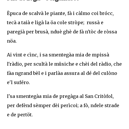
Èpuca de scalvà le piante, fà i càlmo coi brócc,
tecà a taià e ligà la öa cole stròpe; russà e
paregià per brusà, nduè ghè de fà n'tòc de ròssa
nöa.
Ai vint e cìnc, i sa smentegàa mia de mpissà
l'ràdio, per scultà le müsiche e chèi del ràdio, che
fàa ngrand bèl e i parlàa assura al dé del culòno
e'l suféro.
I'sa smentegàa mia de pregàga al San Critòfol,
per defènd sèmper dèi perìcoi; a fò, ndele strade
e de pertöt.