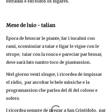
estradas e em todos os lugares.
Mese de luio - talian
Època de bruscar le piante, far i incalmi con
rami, scominsiar a taiar e ligar le vigne con le
strope; taiar con la ronca e pareciar par brusar,
dove sarà fato nantro toco de piantassion.
Ntel giorno venti sìnque, i ricordea de impissar
el ràdio, par ascoltar le bele mùsiche e la
programassion che parlea del di del colono e
sofero.
I ricordea sempre de pregar a San Cristòfolo, par