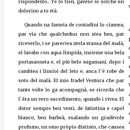
rispondesto.. Te lo tien, gavese io solche un
dolorino a to età.
Quando na fameia de contadini lo ciamea,
par via che qualchedun non stea ben, par
riceverlo, i se pareciea ntela stansa del malà,
el lavabo con aqua lìmpida, insieme una bela
portasaoneta e, el più belo sugamani, dopo i
cambiea i linsioi del leto e, anca l`é robe de
soto del malà. El mio fradel Ventura che par
tante volte lo ga acompagnà, se ricorda che
l`éra un vero sucedimento, quando i rivea. El
dotor sempre ben vesti, de fatiotina e capel
bianco, ben barbeà, esalando un gradèvole
profumo, un omo pròpio distinto, che causea