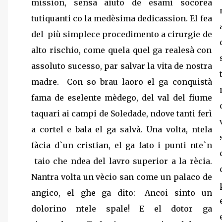
mission, sensa aiuto de esami socorea
tutiquanti co la medèsima dedicassion. El fea
del più simplece procedimento a cirurgie de
alto rischio, come quela quel ga realesà con
assoluto sucesso, par salvar la vita de nostra
madre. Con so brau laoro el ga conquistà
fama de eselente mèdego, del val del fiume
taquari ai campi de Soledade, ndove tanti ferì
a cortel e bala el ga salvà. Una volta, ntela
fàcia d`un cristian, el ga fato i punti nte`n
taio che ndea del lavro superior a la rècia.
Nantra volta un vècio san come un palaco de
angico, el ghe ga dito: -Ancoi sinto un
dolorino ntele spale! E el dotor ga