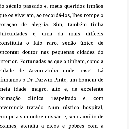
do século passado e, meus queridos irmãos
que os viveram, ao recordá-los, lhes rompe o
coração de alegria. Sim, também tinha
dificuldades e, uma da mais difíceis
constituia o fato raro, senão único de
encontar doutor nas pequenas cidades do
interior. Fortunadas as que o tinham, c
o
mo a
cidade de Arvorezinha onde nasci. Lá
tínhamos o Dr. Darwin Pinto, um homem de
meia idade, magro, alto e, de excelente
formação clínica, respeitado e, com
reverencia tratado. Num rústico hospital,
cumpria sua nobre missão e, sem auxílio de
exames, atendia a ricos e pobres com a