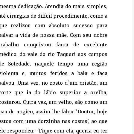
mesma dedicação. Atendia do mais simples,
até cirurgias de difícil procedimento, como a
que realizou com absoluto sucesso para
salvar a vida de nossa mãe. Com seu nobre
trabalho conquistou fama de excelente
médico, do vale do rio Taquari aos campos
de Soledade, naquele tempo uma região
violenta e, muitos feridos a bala e faca
salvou. Uma vez, no rosto d`um cristão, um
corte que ia do lábio superior a orelha,
costurou. Outra vez, um velho, são como um
pau de angico, assim lhe falou...’Doutor, hoje
estou com uma dorzinha nas costas’, ao que
ele respondeu:. ‘Fique com ela, queria eu ter