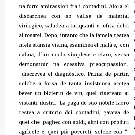
na forte amirassion fra i contadini. Alora el
disbarchea con so valise de material
sirùrgico, saludea a tutiquanti e, ofria dolci
ai tosatei. Dopo, intanto che la fameia restea
ntela stansia visina, esaminea el malà e, con
calma, d`un modo simplese e ciaro, sensa
demonstrar na ecessiva preocupassion,
discrevea el diagnòstico. Prima de partir,
solche a forsa de tanta insistensa acetea
bever un bicierin de vin, quel riservato ai
vistanti ilustri. La paga de suo nòbile laoro
restea a critèrio dei contadini, gaveva de
quei che paghea con soldi, altri con produti
agrìcole e, quei più povereti, solche con “-