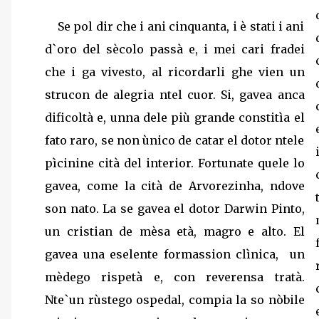
Se pol dir che i ani cinquanta, i è stati i ani
d`oro del sècolo passà e, i mei cari fradei
che i ga vivesto, al ricordarli ghe vien un
strucon de alegria ntel cuor. Si, gavea anca
dificoltà e, unna dele più grande constitìa el
fato raro, se non ùnico de catar el dotor ntele
pìcinine cità del interior. Fortunate quele lo
gavea, come la cità de Arvorezinha, ndove
son nato. La se gavea el dotor Darwin Pinto,
un cristian de mèsa età, magro e alto. El
gavea una eselente formassion clìnica, un
mèdego rispetà e, con reverensa tratà.
Nte`un rùstego ospedal, compia la so nòbile