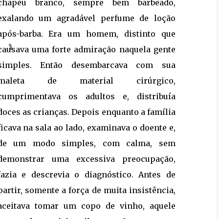
chapéu branco, sempre bem barbeado,
exalando um agradável perfume de loção
após-barba. Era um homem, distinto que
causava uma forte admiração naquela gente
simples. Então desembarcava com sua
maleta de material cirúrgico,
cumprimentava os adultos e, distribuía
doces as crianças. Depois enquanto a família
ficava na sala ao lado, examinava o doente e,
de um modo simples, com calma, sem
demonstrar uma excessiva preocupação,
fazia e descrevia o diagnóstico. Antes de
partir, somente a força de muita insistência,
aceitava tomar um copo de vinho, aquele