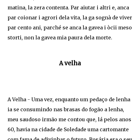
matina, la zera contenta. Par aiutar i altri e, anca
par coionar i agrori dela vita, la ga sognà de viver
par cento ani, parché se anca la gavea i òcii meso
storti, non la gavea mia paura dela morte.
A velha
A Velha - Uma vez, enquanto um pedaço de lenha
ia se consumindo nas brasas do fogão a lenha,
meu saudoso irmão me contou que, lá pelos anos
60, havia na cidade de Soledade uma cartomante
com fama de adivinhar o futuro. Rosária era o seu