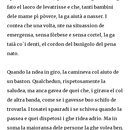
fato el laoro de levatrisse e che, tanti bambini
dele mame pì pòvere, la ga aiutà a nasser. I
contea che una volta, nte na situassion de
emergensa, sensa fòrbese e sensa cortel, la ga
taià co`i denti, el cordon del bunìgolo del pena
nato.
Quando la ndea in giro, la camineva col aiuto de
un baston. Qualchedun, rispetosamente la
saludea, ma anca gavea de quei che, i girava el col
de altra banda, come se i gavesse buo schifo de
trovarla. I tosatei spauradi i se schivea quando la
passea e quei dispetosi i ghe ridea adrio. Ma in
soma la maioransa dele persone la ghe volea ben,