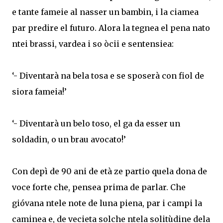
e tante fameie al nasser un bambin, i la ciamea
par predire el futuro. Alora la tegnea el pena nato
ntei brassi, vardea i so òcii e sentensiea:
‘- Diventarà na bela tosa e se sposerà con fiol de
siora fameia!’
‘- Diventarà un belo toso, el ga da esser un
soldadin, o un brau avocato!’
Con depì de 90 ani de età ze partio quela dona de
voce forte che, pensea prima de parlar. Che
gióvana ntele note de luna piena, par i campi la
caminea e, de vecieta solche ntela solitùdine dela