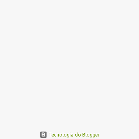
i
o
s
Tecnologia do Blogger