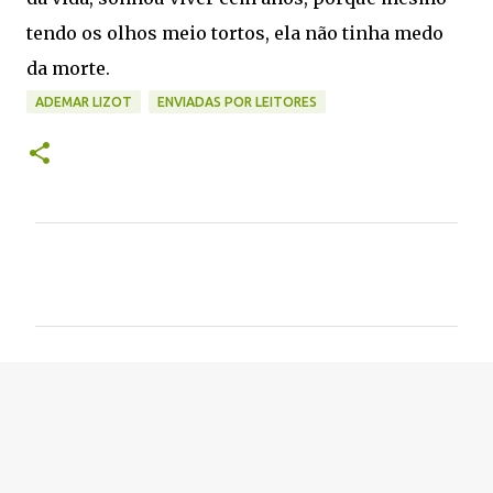
tendo os olhos meio tortos, ela não tinha medo
da morte.
ADEMAR LIZOT
ENVIADAS POR LEITORES
C
o
m
e
n
t
á
r