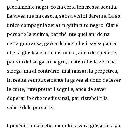
pienamente negri, co na certa teneressa sconta.
La vivea nte na casota, sensa visini darente. La so
ùnica compagnia zera un gatin tuto negro. Ciare
persone la visitea, parché, nte quei ani de na
certa gnoransa, gavea de quei che i gavea paura
che la ghe fea el mal dei òcii e, anca de quei che,
par via del so gatin negro, i catea che la zera na
strega, ma al contràrio, mal nissun la perpetrea,
in realtà semplicemente la gavea el dono de leser
le carte, interpretar i sogni e, anca de saver
doperar le erbe medissinal, par ristabelir la
salute dele persone.
I pi vècii i disea che, quando la zera gióvana la ga