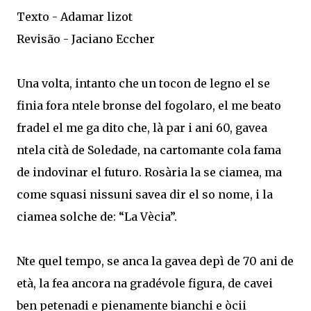
Texto - Adamar lizot
Revisão - Jaciano Eccher
Una volta, intanto che un tocon de legno el se
finia fora ntele bronse del fogolaro, el me beato
fradel el me ga dito che, là par i ani 60, gavea
ntela cità de Soledade, na cartomante cola fama
de indovinar el futuro. Rosària la se ciamea, ma
come squasi nissuni savea dir el so nome, i la
ciamea solche de: “La Vècia”.
Nte quel tempo, se anca la gavea depì de 70 ani de
età, la fea ancora na gradévole figura, de cavei
ben petenadi e pienamente bianchi e òcii