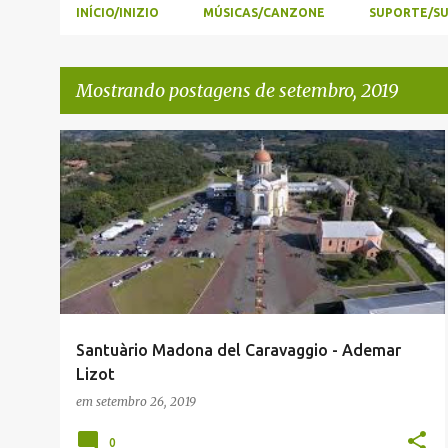
INÍCIO/INIZIO
MÚSICAS/CANZONE
SUPORTE/S
Mostrando postagens de setembro, 2019
P
ADEMAR LIZOT
ENVIADAS POR LEITORES
TALIAN
o
s
t
a
g
e
Santuàrio Madona del Caravaggio - Ademar
n
Lizot
s
em
setembro 26, 2019
0