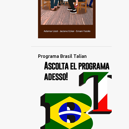
novembro
2
outubro
4
setembro
4
agosto
3
julho
2
junho
Programa Brasil Talian
1
maio
1
abril
4
março
1
fevereiro
2
janeiro
1
dezembro
3
novembro