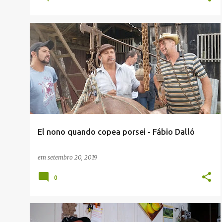
ENVIADAS POR LEITORES
FÁBIO DALLÓ
TALIAN
El nono quando copea porsei - Fábio Dalló
em
setembro 20, 2019
0
HISTÓRIAS E CONTOS