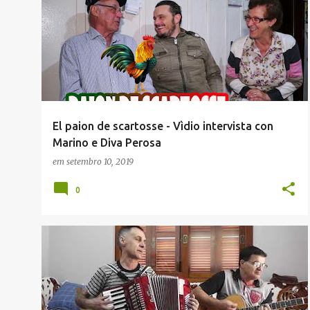
JACIANO ECCHER (ADMINISTRADOR)
TALIAN
+
El paion de scartosse - Vìdio intervista con
Marino e Diva Perosa
em
setembro 10, 2019
0
ENVIADAS POR LEITORES
JACIR GRANDO
MÚSICA
MUSICAS EM TALIAN
TALIAN
+