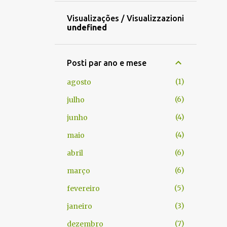
Visualizações / Visualizzazioni
u
n
d
e
f
n
e
d
Posti par ano e mese
1
agosto
6
julho
4
junho
4
maio
6
abril
6
março
5
fevereiro
3
janeiro
7
dezembro