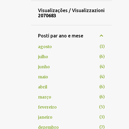
Visualizações / Visualizzazioni
2
0
7
0
6
8
3
Posti par ano e mese
1
agosto
6
julho
4
junho
4
maio
6
abril
6
março
5
fevereiro
3
janeiro
7
dezembro