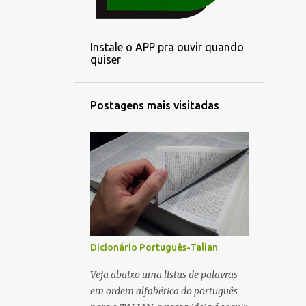
3
outubro
2
setembro
Instale o APP pra ouvir quando
3
agosto
quiser
3
julho
3
junho
Postagens mais visitadas
3
maio
1
abril
3
março
3
fevereiro
2
janeiro
6
dezembro
Dicionário Português-Talian
4
novembro
Veja abaixo uma listas de palavras
em ordem alfabética do português
5
outubro