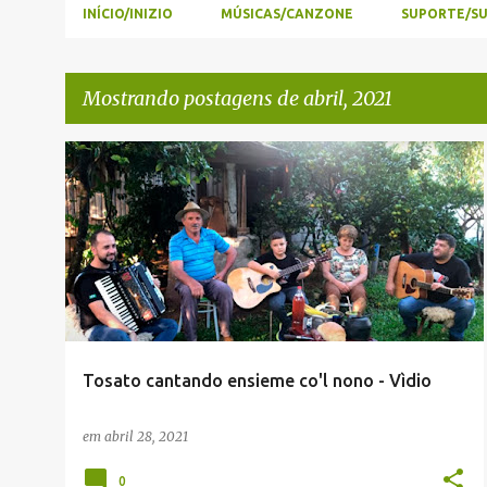
INÍCIO/INIZIO
MÚSICAS/CANZONE
SUPORTE/S
Mostrando postagens de abril, 2021
P
ENVIADAS POR LEITORES
o
JACIANO ECCHER (ADMINISTRADOR)
TALIAN
+
s
t
a
g
e
Tosato cantando ensieme co'l nono - Vìdio
n
s
em
abril 28, 2021
0