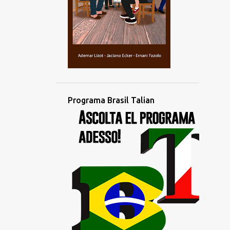
novembro
2
outubro
4
setembro
4
agosto
3
julho
2
junho
Programa Brasil Talian
1
maio
1
abril
4
março
1
fevereiro
2
janeiro
1
dezembro
3
novembro