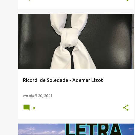
ADEMAR LIZOT
ENVIADAS POR LEITORES
TALIAN
Ricordi de Soledade - Ademar Lizot
em
abril 20, 2021
0
JACIANO ECCHER (ADMINISTRADOR)
MÚSICA
+