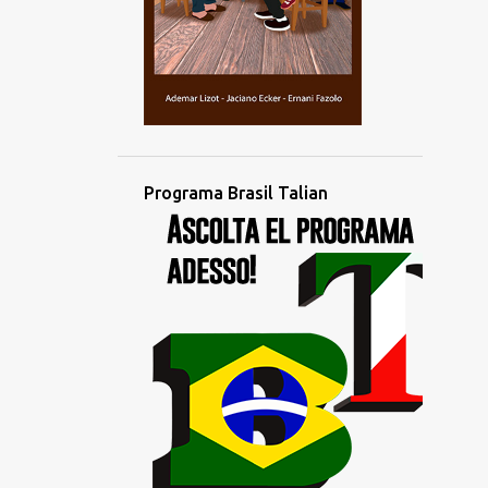
2
outubro
4
setembro
4
agosto
3
julho
2
junho
Programa Brasil Talian
1
maio
1
abril
4
março
1
fevereiro
2
janeiro
1
dezembro
3
novembro
3
outubro