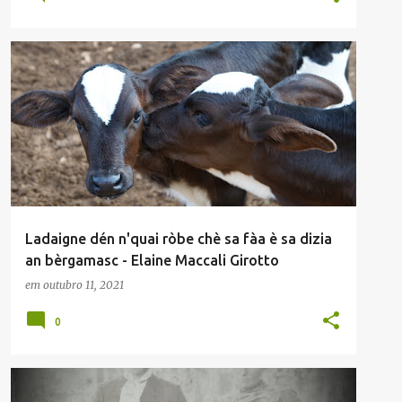
ELAINE MACCALI GIROTTO
ENVIADAS POR LEITORES
+
OUTROS DIALETOS
Ladaigne dén n'quai ròbe chè sa fàa è sa dizia
an bèrgamasc - Elaine Maccali Girotto
em
outubro 11, 2021
0
ADEMAR LIZOT
ENVIADAS POR LEITORES