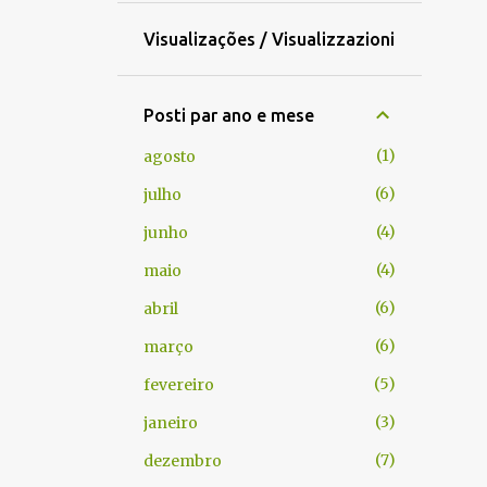
Visualizações / Visualizzazioni
Posti par ano e mese
1
agosto
6
julho
4
junho
4
maio
6
abril
6
março
5
fevereiro
3
janeiro
7
dezembro