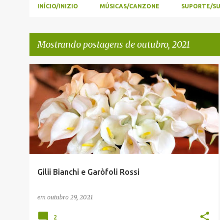
INÍCIO/INIZIO
MÚSICAS/CANZONE
SUPORTE/S
Mostrando postagens de outubro, 2021
P
ADEMAR LIZOT
ENVIADAS POR LEITORES
o
s
t
a
g
e
Gilii Bianchi e Garòfoli Rossi
n
s
em
outubro 29, 2021
2