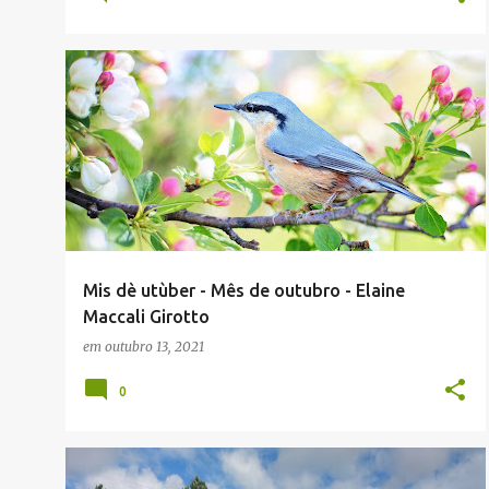
ELAINE MACCALI GIROTTO
ENVIADAS POR LEITORES
+
OUTROS DIALETOS
Mis dè utùber - Mês de outubro - Elaine
Maccali Girotto
em
outubro 13, 2021
0
ELAINE MACCALI GIROTTO
ENVIADAS POR LEITORES
+