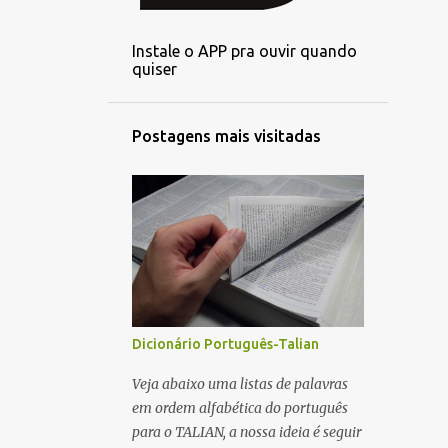
2
setembro
Instale o APP pra ouvir quando
3
agosto
quiser
3
julho
3
junho
Postagens mais visitadas
3
maio
1
abril
3
março
3
fevereiro
2
janeiro
6
dezembro
Dicionário Português-Talian
4
novembro
Veja abaixo uma listas de palavras
em ordem alfabética do português
5
outubro
para o TALIAN, a nossa ideia é seguir
4
setembro