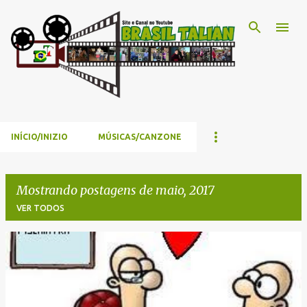
Pular para o conteúdo principal
INÍCIO/INIZIO
MÚSICAS/CANZONE
Mostrando postagens de maio, 2017
VER TODOS
P
o
s