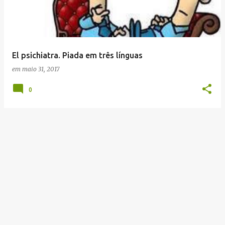
t
a
g
e
El psichiatra. Piada em três línguas
n
em
maio 31, 2017
s
0