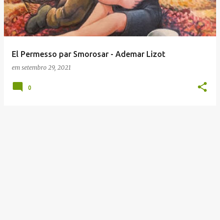
t
a
g
e
El Permesso par Smorosar - Ademar Lizot
n
em
setembro 29, 2021
s
0