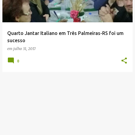
t
a
g
e
Quarto Jantar Italiano em Três Palmeiras-RS foi um
n
sucesso
s
em
julho 31, 2017
0