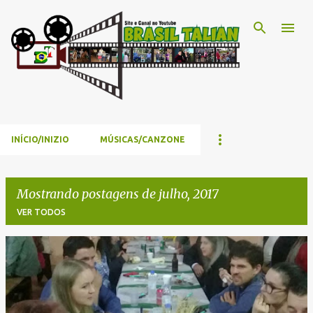
Pular para o conteúdo principal
INÍCIO/INIZIO
MÚSICAS/CANZONE
Mostrando postagens de julho, 2017
VER TODOS
P
o
s