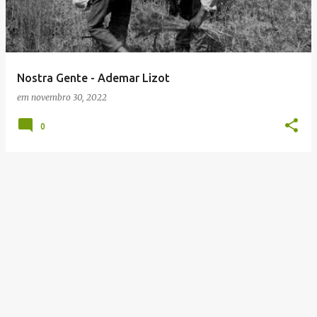
t
a
g
e
Nostra Gente - Ademar Lizot
n
em
novembro 30, 2022
s
0