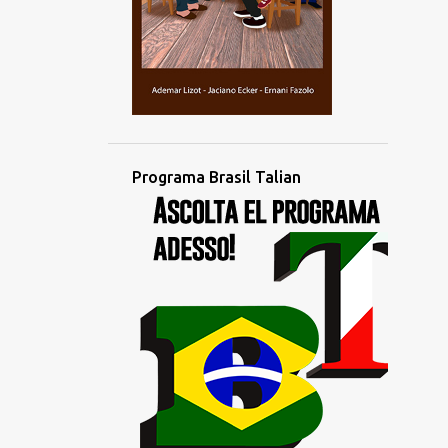
2
outubro
4
setembro
4
agosto
3
julho
2
junho
Programa Brasil Talian
1
maio
1
abril
4
março
1
fevereiro
2
janeiro
1
dezembro
3
novembro
3
outubro