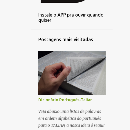
2
setembro
Instale o APP pra ouvir quando
3
agosto
quiser
3
julho
3
junho
Postagens mais visitadas
3
maio
1
abril
3
março
3
fevereiro
2
janeiro
6
dezembro
Dicionário Português-Talian
4
novembro
Veja abaixo uma listas de palavras
em ordem alfabética do português
5
outubro
para o TALIAN, a nossa ideia é seguir
4
setembro