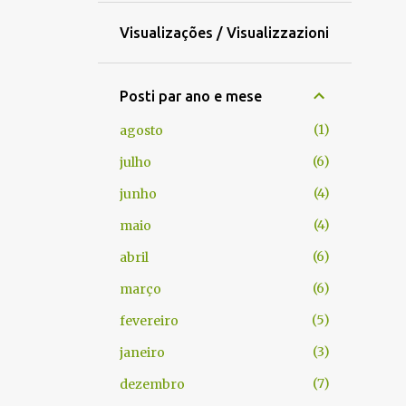
Visualizações / Visualizzazioni
Posti par ano e mese
1
agosto
6
julho
4
junho
4
maio
6
abril
6
março
5
fevereiro
3
janeiro
7
dezembro