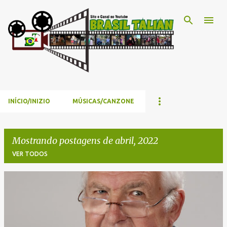
Pular para o conteúdo principal
INÍCIO/INIZIO
MÚSICAS/CANZONE
Mostrando postagens de abril, 2022
VER TODOS
P
o
s