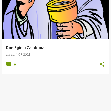
Don Egidio Zambona
em
abril 07, 2022
0