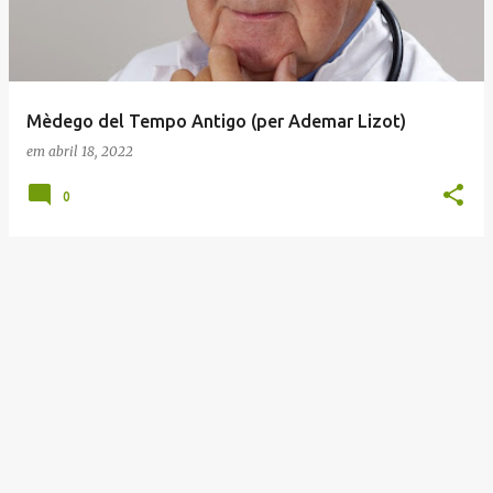
t
a
g
e
Mèdego del Tempo Antigo (per Ademar Lizot)
n
em
abril 18, 2022
s
0