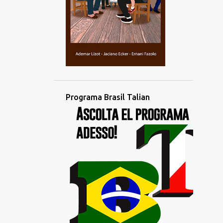
novembro
2
outubro
4
setembro
4
agosto
3
julho
2
junho
Programa Brasil Talian
1
maio
1
abril
4
março
1
fevereiro
2
janeiro
1
dezembro
3
novembro