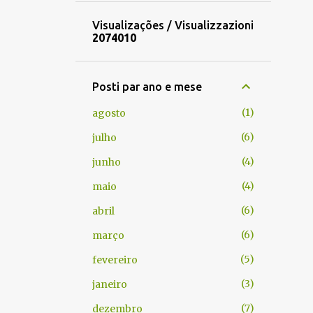
Visualizações / Visualizzazioni
2
0
7
4
0
1
0
Posti par ano e mese
1
agosto
6
julho
4
junho
4
maio
6
abril
6
março
5
fevereiro
3
janeiro
7
dezembro