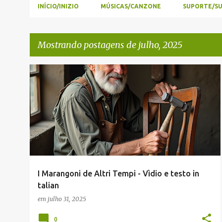
INÍCIO/INIZIO
MÚSICAS/CANZONE
SUPORTE/S
Mostrando postagens de julho, 2025
P
JACIANO ECCHER (ADMINISTRADOR)
TALIAN
o
s
t
a
g
e
I Marangoni de Altri Tempi - Vìdio e testo in
n
talian
s
em
julho 31, 2025
0