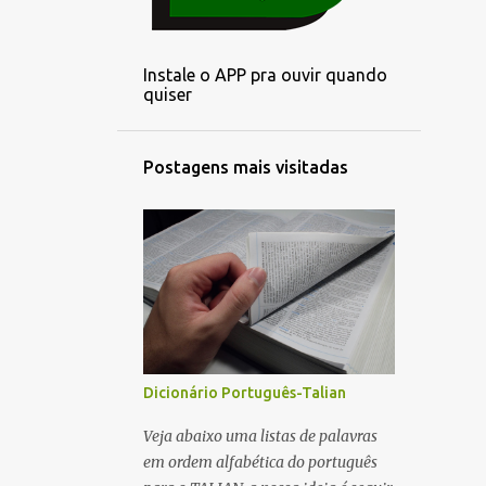
3
outubro
2
setembro
Instale o APP pra ouvir quando
3
agosto
quiser
3
julho
3
junho
Postagens mais visitadas
3
maio
1
abril
3
março
3
fevereiro
2
janeiro
6
dezembro
Dicionário Português-Talian
4
novembro
Veja abaixo uma listas de palavras
em ordem alfabética do português
5
outubro