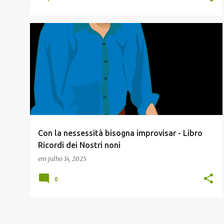
JACIANO ECCHER (ADMINISTRADOR)
STÒRIE DEI NOSTRI NONI
TALIAN
+
Con la nessessità bisogna improvisar - Libro
Ricordi dei Nostri noni
em
julho 14, 2025
0