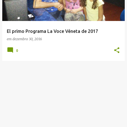
t
a
g
e
El primo Programa La Voce Véneta de 2017
n
em
dezembro 30, 2016
s
0