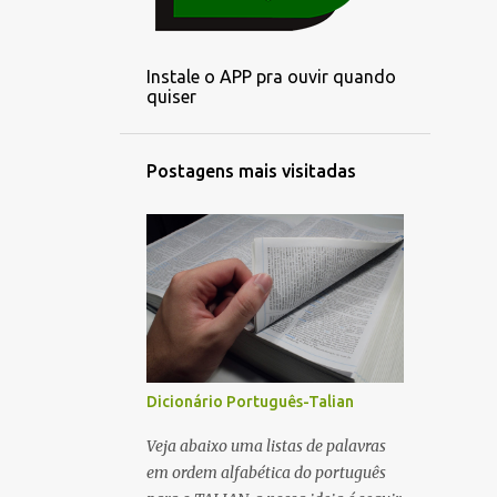
3
outubro
2
setembro
Instale o APP pra ouvir quando
3
agosto
quiser
3
julho
3
junho
Postagens mais visitadas
3
maio
1
abril
3
março
3
fevereiro
2
janeiro
6
dezembro
Dicionário Português-Talian
4
novembro
Veja abaixo uma listas de palavras
em ordem alfabética do português
5
outubro