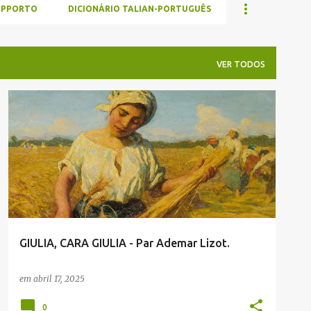
UPPORTO
DICIONÁRIO TALIAN-PORTUGUÊS
VER TODOS
ADEMAR LIZOT
ENVIADAS POR LEITORES
GIULIA, CARA GIULIA - Par Ademar Lizot.
em
abril 17, 2025
0