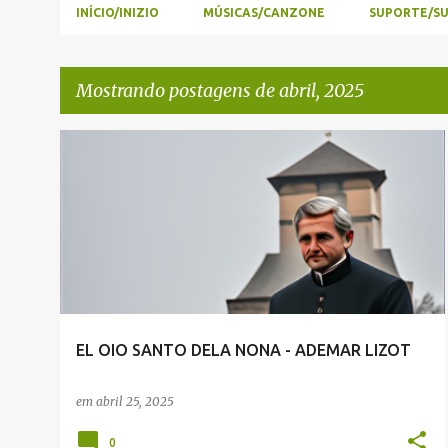
INÍCIO/INIZIO
MÚSICAS/CANZONE
SUPORTE/S
Mostrando postagens de abril, 2025
P
ADEMAR LIZOT
ENVIADAS POR LEITORES
o
s
t
a
g
e
EL OIO SANTO DELA NONA - ADEMAR LIZOT
n
s
em
abril 25, 2025
0