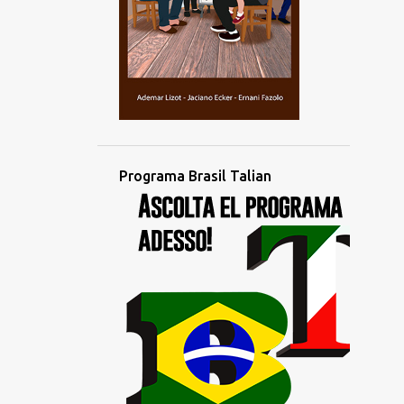
novembro
2
outubro
4
setembro
4
agosto
3
julho
2
junho
Programa Brasil Talian
1
maio
1
abril
4
março
1
fevereiro
2
janeiro
1
dezembro
3
novembro