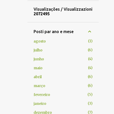
Visualizações / Visualizzazioni
2
0
7
2
4
9
5
Posti par ano e mese
1
agosto
6
julho
4
junho
4
maio
6
abril
6
março
5
fevereiro
3
janeiro
7
dezembro