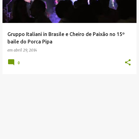
t
a
g
e
Gruppo Italiani in Brasile e Cheiro de Paixão no 15º
n
baile do Porca Pipa
s
em
abril 29, 2014
0