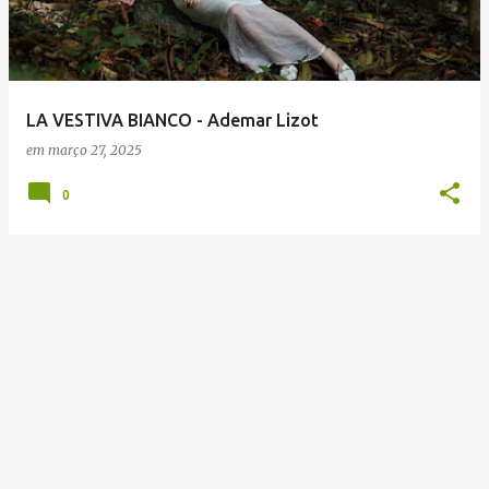
t
a
g
e
LA VESTIVA BIANCO - Ademar Lizot
n
em
março 27, 2025
s
0