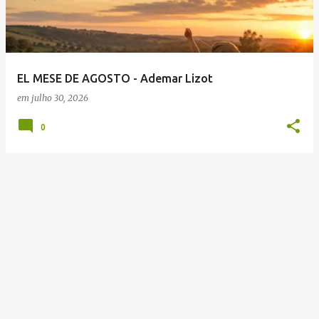
t
a
g
e
EL MESE DE AGOSTO - Ademar Lizot
n
em
julho 30, 2026
s
0