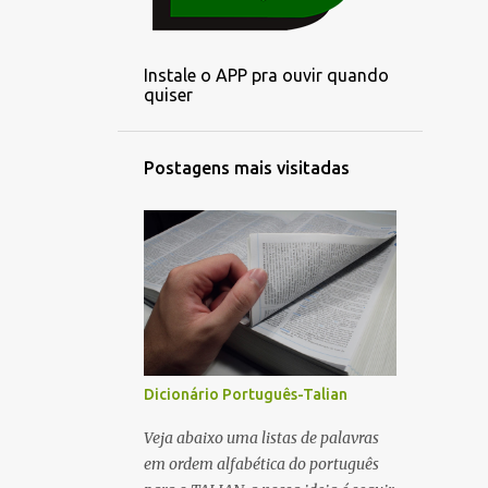
3
outubro
2
setembro
Instale o APP pra ouvir quando
3
agosto
quiser
3
julho
3
junho
Postagens mais visitadas
3
maio
1
abril
3
março
3
fevereiro
2
janeiro
6
dezembro
Dicionário Português-Talian
4
novembro
Veja abaixo uma listas de palavras
em ordem alfabética do português
5
outubro