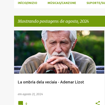
INÍCIO/INIZIO
MÚSICAS/CANZONE
SUPORTE/S
Mostrando postagens de agosto, 2024
P
ADEMAR LIZOT
ENVIADAS POR LEITORES
o
s
t
a
g
e
La ombria dela veciaia - Ademar Lizot
n
s
em
agosto 21, 2024
0