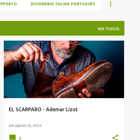
UPPORTO
DICIONÁRIO TALIAN-PORTUGUÊS
VER TODOS
ADEMAR LIZOT
ENVIADAS POR LEITORES
EL SCARPARO - Ademar Lizot
em
agosto 14, 2024
0