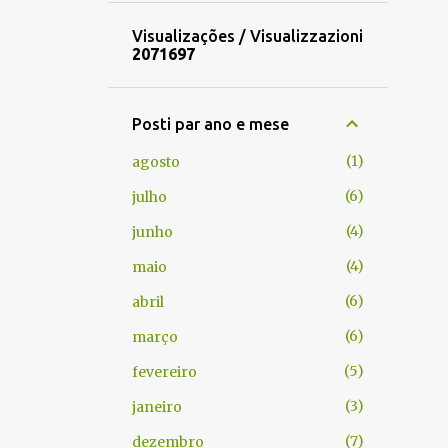
Visualizações / Visualizzazioni
2
0
7
1
6
9
7
Posti par ano e mese
1
agosto
6
julho
4
junho
4
maio
6
abril
6
março
5
fevereiro
3
janeiro
7
dezembro