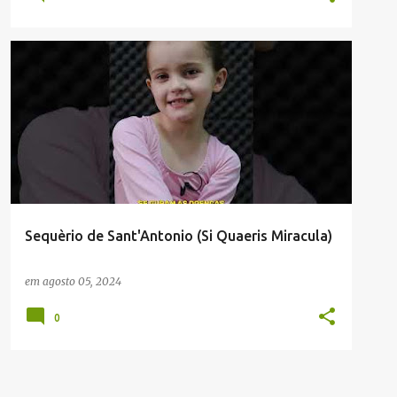
JACIANO ECCHER (ADMINISTRADOR)
PREGHIERA
Sequèrio de Sant'Antonio (Si Quaeris Miracula)
em
agosto 05, 2024
0